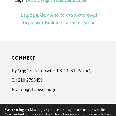
←
Σειρά βιβλίων Από το στάρι στο ψωμί
Περιοδικό Building Green magazine
→
CONNECT
Κρήτης 13, Νέα Ιωνία, ΤΚ 14231, Αττική
Τ.: 210 2796459
E.:
info@shape.com.gr
Copyright © 2022,
Πολιτική Απορρήτου
•
Cookies
We are using cookies to give you the best experience on our website.
SHAPE ΙΚΕ - Aρ. Γ.Ε.ΜΗ. 86022902000
You can find out more about which cookies we are using or switch them